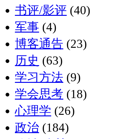
书评/影评
(40)
军事
(4)
博客通告
(23)
历史
(63)
学习方法
(9)
学会思考
(18)
心理学
(26)
政治
(184)